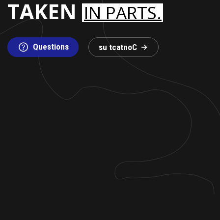
TAKEN
IN PARTS.
Questions
s
u
t
c
a
t
n
o
C