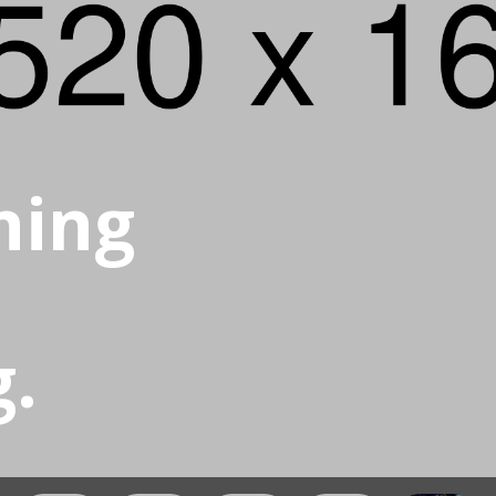
ning
g.